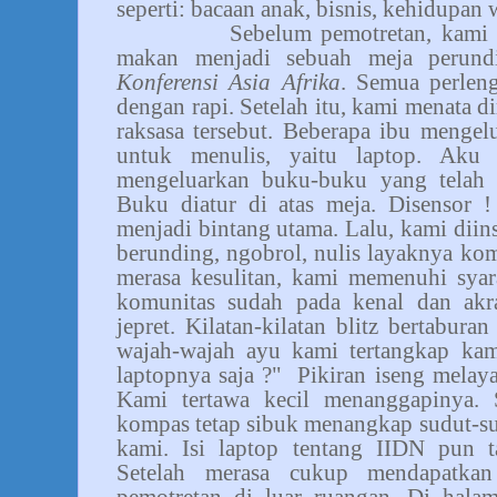
seperti: bacaan anak, bisnis, kehidupan 
Sebelum pemotretan, kami
makan menjadi sebuah meja perundi
Konferensi Asia Afrika
. Semua perlen
dengan rapi. Setelah itu, kami menata d
raksasa tersebut. Beberapa ibu mengel
untuk menulis, yaitu laptop. Aku
mengeluarkan buku-buku yang telah 
Buku diatur di atas meja. Disensor 
menjadi bintang utama. Lalu, kami diins
berunding, ngobrol, nulis layaknya komu
merasa kesulitan, kami memenuhi syar
komunitas sudah pada kenal dan akr
jepret. Kilatan-kilatan blitz bertabura
wajah-wajah ayu kami tertangkap kam
laptopnya saja ?"
Pikiran iseng melaya
Kami tertawa kecil menanggapinya.
kompas tetap sibuk menangkap sudut-su
kami. Isi laptop tentang IIDN pun ta
Setelah merasa cukup mendapatkan
pemotretan di luar ruangan. Di halam