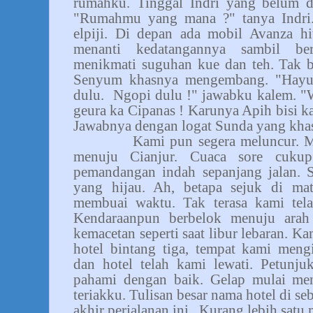
rumahku. Tinggal Indri yang belum d
"Rumahmu yang mana ?" tanya Indri.
elpiji. Di depan ada mobil Avanza h
menanti kedatangannya sambil be
menikmati suguhan kue dan teh. Tak b
Senyum khasnya mengembang. "Hayu,
dulu.
Ngopi dulu !" jawabku kalem. "
geura ka Cipanas ! Karunya Apih bisi 
Jawabnya dengan logat Sunda yang kha
Kami pun segera meluncur. M
menuju Cianjur. Cuaca sore cuku
pemandangan indah sepanjang jalan.
yang hijau. Ah, betapa sejuk di ma
membuai waktu. Tak terasa kami tela
Kendaraanpun berbelok menuju arah
kemacetan seperti saat libur lebaran. 
hotel bintang tiga, tempat kami meng
dan hotel telah kami lewati. Petunju
pahami dengan baik. Gelap mulai meny
teriakku. Tulisan besar nama hotel di s
akhir perjalanan ini.
Kurang lebih satu 