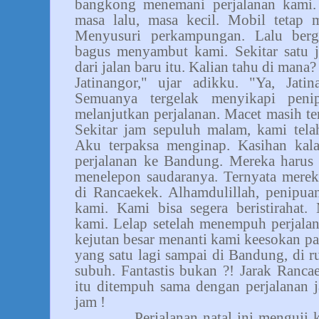
bangkong menemani perjalanan kami. 
masa lalu, masa kecil. Mobil tetap m
Menyusuri perkampungan. Lalu berg
bagus menyambut kami. Sekitar satu 
dari jalan baru itu. Kalian tahu di mana
Jatinangor," ujar adikku. "Ya, Jati
Semuanya tergelak menyikapi peni
melanjutkan perjalanan. Macet masih terj
Sekitar jam sepuluh malam, kami tela
Aku terpaksa menginap. Kasihan kala
perjalanan ke Bandung. Mereka harus 
menelepon saudaranya. Ternyata merek
di Rancaekek. Alhamdulillah, penipua
kami. Kami bisa segera beristiraha
kami. Lelap setelah menempuh perjalan
kejutan besar menanti kami keesokan pa
yang satu lagi sampai di Bandung, di 
subuh. Fantastis bukan ?! Jarak Ranc
itu ditempuh sama dengan perjalanan j
jam !
Perjalanan natal ini menguji 