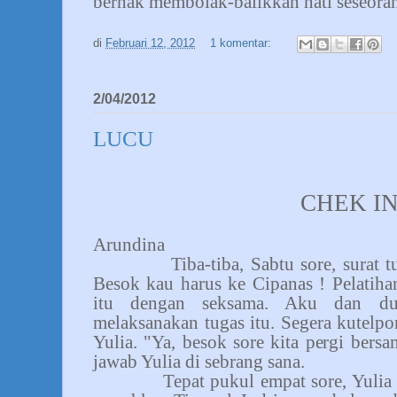
berhak membolak-balikkan hati seseora
di
Februari 12, 2012
1 komentar:
2/04/2012
LUCU
CHEK I
Arundina
Tiba-tiba, Sabtu sore, surat
Besok kau harus ke Cipanas ! Pelatihan
itu dengan seksama. Aku dan du
melaksanakan tugas itu. Segera kutelp
Yulia. "Ya, besok sore kita pergi bersa
jawab Yulia di sebrang sana.
Tepat pukul empat sore, Yulia