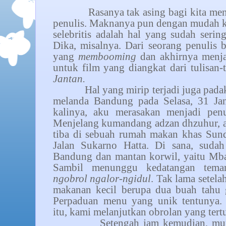
Rasanya tak asing bagi kita mend
penulis. Maknanya pun dengan mudah ki
selebritis adalah hal yang sudah sering
Dika, misalnya. Dari seorang penulis 
yang
membooming
dan akhirnya menj
untuk film yang diangkat dari tulisan-t
Jantan.
Hal yang mirip terjadi juga pad
melanda Bandung pada Selasa, 31 Ja
kalinya, aku merasakan menjadi penu
Menjelang kumandang adzan dhzuhur, a
tiba di sebuah rumah makan khas Sund
Jalan Sukarno Hatta. Di sana, suda
Bandung dan mantan korwil, yaitu Mb
Sambil menunggu kedatangan tema
ngobrol ngalor-ngidul
. Tak lama setel
makanan kecil berupa dua buah tahu 
Perpaduan menu yang unik tentunya.
itu, kami melanjutkan obrolan yang tert
Setengah jam kemudian, mu