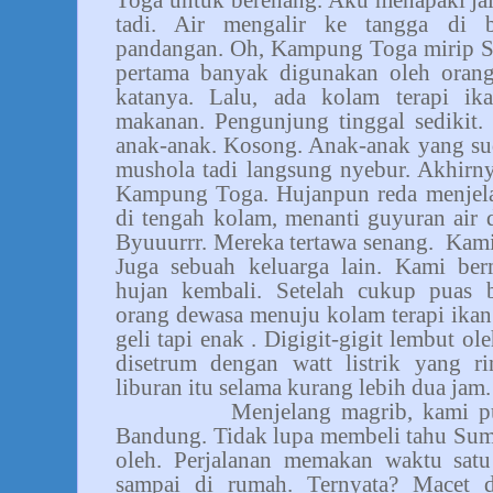
Toga untuk berenang. Aku menapaki jal
tadi. Air mengalir ke tangga di
pandangan. Oh, Kampung Toga mirip S
pertama banyak digunakan oleh oran
katanya. Lalu, ada kolam terapi ik
makanan. Pengunjung tinggal sedikit
anak-anak. Kosong. Anak-anak yang sud
mushola tadi langsung nyebur. Akhirny
Kampung Toga. Hujanpun reda menjelan
di tengah kolam, menanti guyuran air d
Byuuurrr. Mereka tertawa senang.
Kami
Juga sebuah keluarga lain. Kami be
hujan kembali. Setelah cukup puas b
orang dewasa menuju kolam terapi ikan
geli tapi enak . Digigit-gigit lembut o
disetrum dengan watt listrik yang 
liburan itu selama kurang lebih dua jam.
Menjelang magrib, kami p
Bandung. Tidak lupa membeli tahu Sume
oleh. Perjalanan memakan waktu sat
sampai di rumah. Ternyata? Macet 