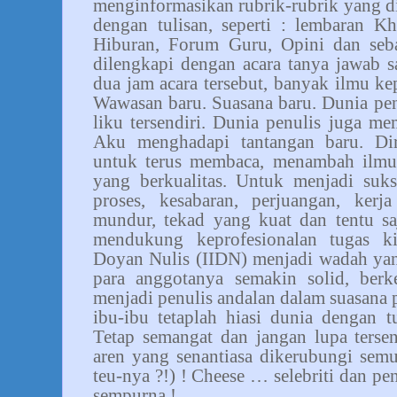
menginformasikan rubrik-rubrik yang d
dengan tulisan, seperti : lembaran Kh
Hiburan, Forum Guru, Opini dan sebag
dilengkapi dengan acara tanya jawab 
dua jam acara tersebut, banyak ilmu k
Wawasan baru. Suasana baru. Dunia penu
liku tersendiri. Dunia penulis juga mem
Aku menghadapi tantangan baru. Di
untuk terus membaca, menambah ilmu 
yang berkualitas. Untuk menjadi su
proses, kesabaran, perjuangan, kerj
mundur, tekad yang kuat dan tentu 
mendukung keprofesionalan tugas k
Doyan Nulis (IIDN) menjadi wadah yan
para anggotanya semakin solid, ber
menjadi penulis andalan dalam suasana p
ibu-ibu tetaplah hiasi dunia dengan tul
Tetap semangat dan jangan lupa terse
aren yang senantiasa dikerubungi se
teu-nya ?!) ! Cheese … selebriti dan pe
sempurna !