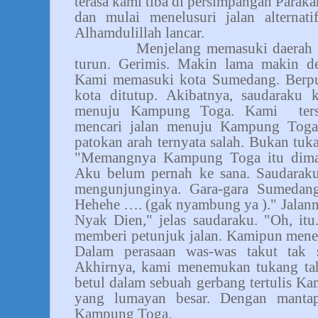
terasa kami tiba di persimpangan Para
dan mulai menelusuri jalan alterna
Alhamdulillah lancar.
Menjelang memasuki daerah 
turun. Gerimis. Makin lama makin de
Kami memasuki kota Sumedang. Berput
kota ditutup. Akibatnya, saudaraku 
menuju Kampung Toga. Kami
ter
mencari jalan menuju Kampung Toga
patokan arah ternyata salah. Bukan tuka
"Memangnya Kampung Toga itu diman
Aku belum pernah ke sana. Saudaraku 
mengunjunginya. Gara-gara Sumedang
Hehehe …. (gak nyambung ya )." Jalan
Nyak Dien," jelas saudaraku. "Oh, itu
memberi petunjuk jalan. Kamipun menel
Dalam perasaan was-was takut tak 
Akhirnya, kami menemukan tukang tahu
betul dalam sebuah gerbang tertulis 
yang lumayan besar. Dengan manta
Kampung Toga.