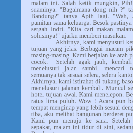
malam ini. Salah ketik mungkin, Pih!
suaminya. "Bagaimana dong nih ?" tan
Bandung?" tanya Apih lagi. "Wah, 
pamitan sama keluarga. Besok pastinya t
sergah Indri. "Kita cari makan malam
solusinya!" ujarku memberi masukan.
Akhirnya, kami menyusuri kem
tujuan yang jelas. Berbagai macam pi
masing-masing. Kami berjalan ke arah 
cocok.
Setelah agak jauh, kembal
menelusuri jalan sambil mencari 
semuanya tak sesuai selera, selera kan
Akhirnya, kami istirahat di tukang bas
menelusuri jalanan kembali. Muncul s
hotel tujuan awal. Kami menelepon. Ber
ratus lima puluh. Wow ! Acara pun ba
tempat menginap yang lebih sesuai den
tiba, aku melihat bangunan berderet pu
Kami pun menuju ke sana. Setelah
sepakat, malam ini tidur di sini, seda