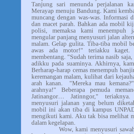
Tanjung sari menunda perjalanan ka
Merayap menuju Bandung. Kami kembali
muncang dengan was-was. Informasi da
dan macet parah. Bahkan ada mobil ki
polisi, memaksa kami menempuh ja
mengular panjang menyusuri jalan altern
malam. Gelap gulita. Tiba-tiba mobil
awas ada motor!" teriakku kaget
membentang. "Sudah terima nasib saja,
adikku pada suaminya. Akhirnya, kami
Berharap-harap cemas menempuh banjir
keremangan malam, kulihat dari kejauh
arah kanan.
"Mereka mau kemana?" 
arahnya!" Beberapa pemuda meman
Jatinangor… Jatinngor," teriakny
menyusuri jalanan yang belum diketah
mobil ini akan tiba di kampus UNPA
mengikuti kami. Aku tak bisa melihat 
dalam kegelapan.
Wow, kami menyusuri sawah