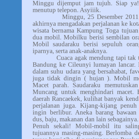
Minggu dijemput jam tujuh. Siap ya
menutup telepon. Asyiiik.
Minggu, 25 Desember 2011,
akhirnya mengadakan perjalanan ke ko
wisata bernama Kampung Toga tujua
dua mobil. Mobilku berisi sembilan or
Mobil saudaraku berisi sepuluh oran
iparnya, serta anak-anaknya.
Cuaca agak mendung tapi tak t
Bandung ke Cileunyi lumayan lancar. 
dalam suhu udara yang bersahabat, favo
juga tidak dingin ( hujan ). Mobil m
Macet parah. Saudaraku memutuskan
Muncang untuk menghindari macet. B
daerah Rancaekek, kulihat banyak ken
perjalanan juga. Kijang-kijang penu
ingin berlibur. Aneka barang bawaa
dus, baju, makanan dan lain sebagainya.
Penuh sekali! Mobil-mobil itu sali
tujuannya masing-masing. Berlomba 