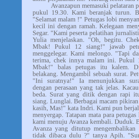
Avanzapun memasuki pelataran pa
pukul 19.30. Kami beranjak turun. Be
"Selamat malam !" Petugas lobi menya
kecil ini dengan ramah. Kelegaan men
Segar. "Kami peserta pelatihan jurnalis
Yulia menjelaskan. "Oh, begitu. Che
Mbak! Pukul 12 siang!" jawab petu
menggelegar. Kami melongo. "Tapi da
terima, chek innya malam ini. Pukul 1
Mbak!" balas petugas itu kalem. D
belakang. Mengambil sebuah surat. Pet
"Ini suratnya!" Ia menunjukkan su
dengan perasaan yang tak jelas. Kacau
beda. Surat yang ditik dengan rapi i
siang. Lunglai. Berbagai macam pikira
kasih, Mas!" kata Indri. Kami pun berja
menyergap. Tatapan mata para petugas 
kami menuju Avanza kembali. Duduk. B
Avanza yang ditutup mengembalikan 
tidak dibaca dulu ?" tanya Apih. "Su