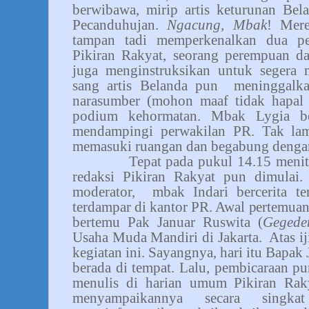
berwibawa, mirip artis keturunan Bel
Pecanduhujan.
Ngacung, Mbak
! Mer
tampan tadi memperkenalkan dua pe
Pikiran Rakyat, seorang perempuan dan
juga menginstruksikan untuk segera m
sang artis Belanda pun
meninggalka
narasumber (mohon maaf tidak hapal
podium kehormatan. Mbak Lygia ber
mendampingi perwakilan PR. Tak la
memasuki ruangan dan begabung dengan 
Tepat pada pukul 14.15 menit
redaksi Pikiran Rakyat pun dimulai.
moderator,
mbak Indari bercerita t
terdampar di kantor PR. Awal pertemuan 
bertemu Pak Januar Ruswita (
Geged
Usaha Muda Mandiri di Jakarta.
Atas i
kegiatan ini. Sayangnya, hari itu Bapak
berada di tempat. Lalu, pembicaraan pun
menulis di harian umum Pikiran Rak
menyampaikannya secara singk