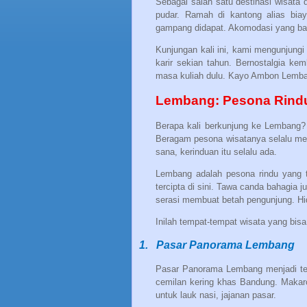
Sebagai salah satu destinasi wisata
pudar. Ramah di kantong alias biay
gampang didapat. Akomodasi yang bany
Kunjungan kali ini, kami mengunjungi
karir sekian tahun. Bernostalgia ke
masa kuliah dulu. Kayo Ambon Lemban
Lembang: Pesona Rindu
Berapa kali berkunjung ke Lembang?
Beragam pesona wisatanya selalu men
sana, kerinduan itu selalu ada.
Lembang adalah pesona rindu yang
tercipta di sini. Tawa canda bahagia j
serasi membuat betah pengunjung. Hi
Inilah tempat-tempat wisata yang bis
1.
Pasar Panorama Lembang
Pasar Panorama Lembang menjadi temp
cemilan kering khas Bandung. Makaron
untuk lauk nasi, jajanan pasar.