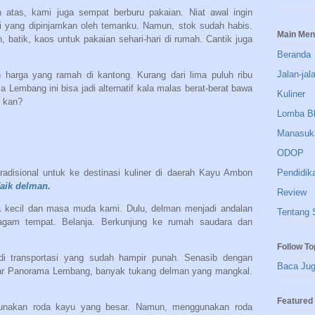
atas, kami juga sempat berburu pakaian. Niat awal ingin
i yang dipinjamkan oleh temanku. Namun, stok sudah habis.
Main Me
 batik, kaos untuk pakaian sehari-hari di rumah. Cantik juga
Beranda
Jalan-jal
n harga yang ramah di kantong. Kurang dari lima puluh ribu
a Lembang ini bisa jadi alternatif kala malas berat-berat bawa
Kuliner
k kan?
Lomba B
Manasuk
ODOP
Pendidik
tradisional untuk ke destinasi kuliner di daerah Kayu Ambon
aik delman.
Review
 kecil dan masa muda kami. Dulu, delman menjadi andalan
Tentang 
agam tempat. Belanja. Berkunjung ke rumah saudara dan
Follow To
di transportasi yang sudah hampir punah. Senasib dengan
Baca Ju
sar Panorama Lembang, banyak tukang delman yang mangkal.
Featured 
gunakan roda kayu yang besar. Namun, menggunakan roda