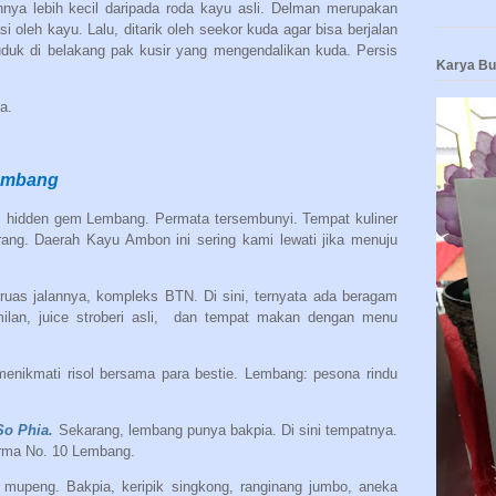
annya lebih kecil daripada roda kayu asli. Delman merupakan
si oleh kayu. Lalu, ditarik oleh seekor kuda agar bisa berjalan
duk di belakang pak kusir yang mengendalikan kuda. Persis
Karya B
a.
embang
ngi hidden gem Lembang. Permata tersembunyi. Tempat kuliner
ang. Daerah Kayu Ambon ini sering kami lewati jika menuju
ruas jalannya, kompleks BTN. Di sini, ternyata ada beragam
ilan, juice stroberi asli,
dan tempat makan dengan menu
 menikmati risol bersama para bestie. Lembang: pesona rindu
So Phia.
Sekarang, lembang punya bakpia. Di sini tempatnya.
rma No. 10 Lembang.
n mupeng. Bakpia, keripik singkong, ranginang jumbo, aneka