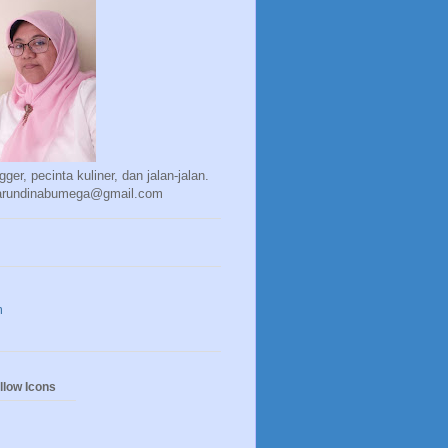
gger, pecinta kuliner, dan jalan-jalan.
 arundinabumega@gmail.com
m
llow Icons