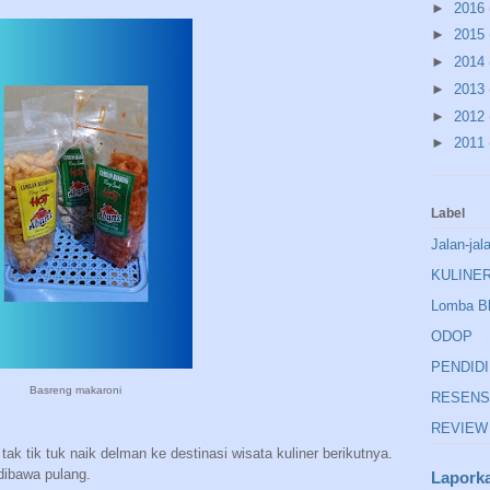
►
2016
►
2015
►
2014
►
2013
►
2012
►
2011
Label
Jalan-jal
KULINE
Lomba B
ODOP
PENDID
Basreng makaroni
RESENS
REVIEW
tak tik tuk naik delman ke destinasi wisata kuliner berikutnya.
dibawa pulang.
Lapork