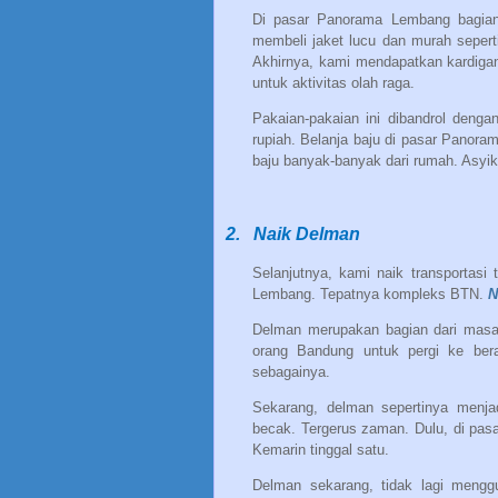
Di pasar Panorama Lembang bagian 
membeli jaket lucu dan murah sepert
Akhirnya, kami mendapatkan kardigan,
untuk aktivitas olah raga.
Pakaian-pakaian ini dibandrol denga
rupiah. Belanja baju di pasar Panoram
baju banyak-banyak dari rumah. Asyi
2.
Naik Delman
Selanjutnya, kami naik transportasi 
Lembang. Tepatnya kompleks BTN.
N
Delman merupakan bagian dari masa
orang Bandung untuk pergi ke ber
sebagainya.
Sekarang, delman sepertinya menja
becak. Tergerus zaman. Dulu, di pa
Kemarin tinggal satu.
Delman sekarang, tidak lagi meng