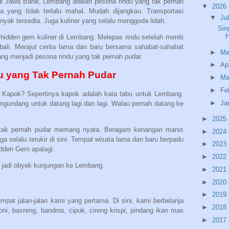
 di Jawa Barat, Lembang adalah pesona rindu yang tak pernah
▼
2026
a yang tidak terlalu mahal. Mudah dijangkau. Transportasi
▼
Ju
ak tersedia. Juga kuliner yang selalu menggoda lidah.
Sin
 hidden gem kuliner di Lembang. Melepas rindu setelah meniti
mbali. Merajut cerita lama dan baru bersama sahabat-sahabat
►
Me
g menjadi pesona rindu yang tak pernah pudar.
►
Ap
 yang Tak Pernah Pudar
►
Ma
►
Fe
 Kapok? Sepertinya kapok adalah kata tabu untuk Lembang.
►
Ja
gundang untuk datang lagi dan lagi. Walau pernah datang ke
►
2025
 tak pernah pudar memang nyata. Beragam kenangan manis
►
2024
uga selalu terukir di sini. Tempat wisata lama dan baru berpadu
►
2023
dden Gem apalagi.
►
2022
a jadi obyek kunjungan ke Lembang.
►
2021
►
2020
►
2019
at jalan-jalan kami yang pertama. Di sini, kami berbelanja
►
2018
i, basreng, bandros, cipuk, cireng krispi, pindang ikan mas
►
2017