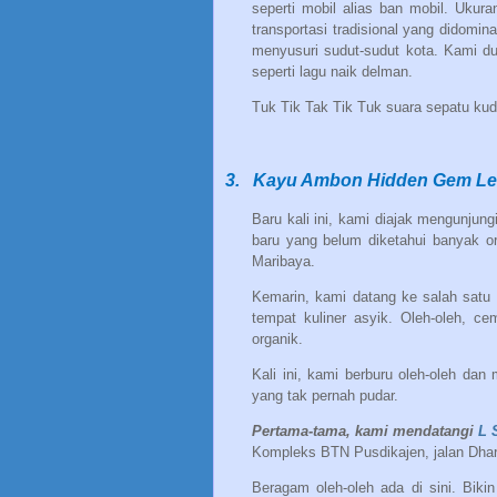
seperti mobil alias ban mobil. Ukur
transportasi tradisional yang didomina
menyusuri sudut-sudut kota. Kami du
seperti lagu naik delman.
Tuk Tik Tak Tik Tuk suara sepatu kud
3.
Kayu Ambon Hidden Gem L
Baru kali ini, kami diajak mengunju
baru yang belum diketahui banyak or
Maribaya.
Kemarin, kami datang ke salah satu 
tempat kuliner asyik. Oleh-oleh, cem
organik.
Kali ini, kami berburu oleh-oleh dan
yang tak pernah pudar.
Pertama-tama, kami mendatangi
L 
Kompleks BTN Pusdikajen, jalan Dha
Beragam oleh-oleh ada di sini. Biki