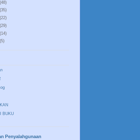
(48)
(35)
(22)
(29)
(14)
(5)
an
R
log
IKAN
I BUKU
an Penyalahgunaan