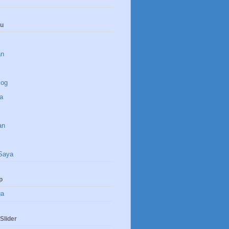
nu
an
log
a
an
Saya
p
ga
Slider