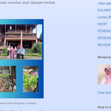
elalu memikat untuk dijelajahi kembali.
Jalan-jal
KULINE
Lomba B
ODOP
PENDID
RESENS
REVIEW
Mengenai
Lihat pro
isata Kebun Begonia Lembang
Blog Arc