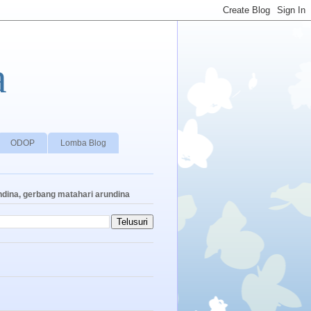
a
ODOP
Lomba Blog
ndina, gerbang matahari arundina