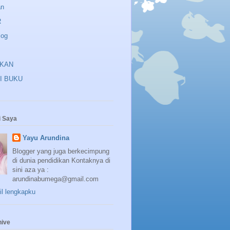
an
R
log
IKAN
I BUKU
 Saya
Yayu Arundina
Blogger yang juga berkecimpung
di dunia pendidikan Kontaknya di
sini aza ya :
arundinabumega@gmail.com
fil lengkapku
hive