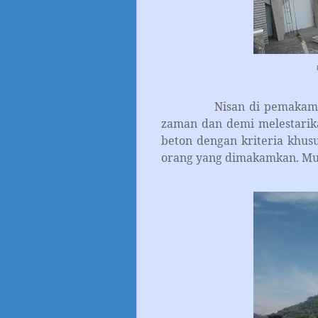
Nisan di pemakaman ini 
zaman dan demi melestarikan
beton dengan kriteria khusu
orang yang dimakamkan. Musl