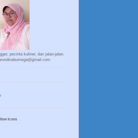
gger, pecinta kuliner, dan jalan-jalan.
 arundinabumega@gmail.com
m
llow Icons