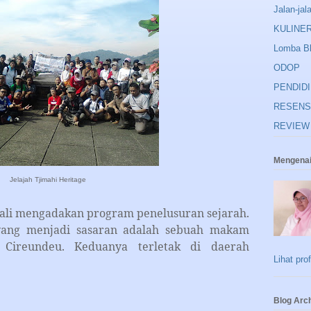
Jalan-jal
KULINE
Lomba B
ODOP
PENDID
RESENS
REVIEW
Mengenai
Jelajah Tjimahi Heritage
 mengadakan program penelusuran sejarah.
 yang menjadi sasaran adalah sebuah makam
Cireundeu. Keduanya terletak di daerah
Lihat pro
Blog Arc