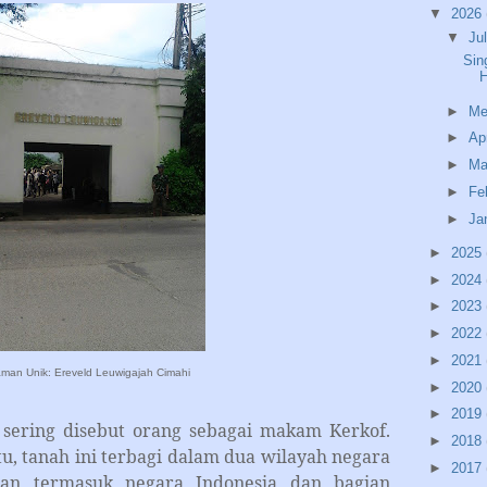
▼
2026
▼
Ju
Sin
►
Me
►
Ap
►
Ma
►
Fe
►
Ja
►
2025
►
2024
►
2023
►
2022
►
2021
an Unik: Ereveld Leuwigajah Cimahi
►
2020
►
2019
g disebut orang sebagai makam Kerkof.
►
2018
tu, tanah ini terbagi dalam dua wilayah negara
►
2017
an termasuk negara Indonesia dan bagian