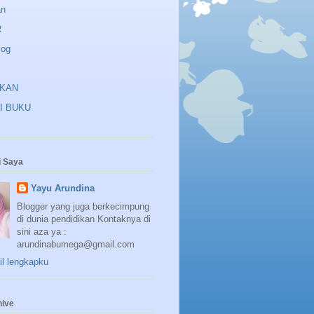
an
R
log
IKAN
I BUKU
 Saya
Yayu Arundina
Blogger yang juga berkecimpung
di dunia pendidikan Kontaknya di
sini aza ya :
arundinabumega@gmail.com
fil lengkapku
hive