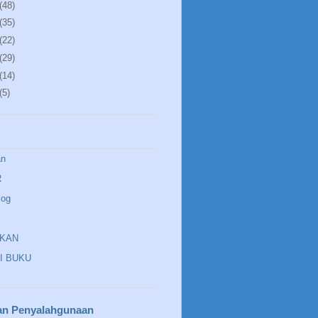
(48)
(35)
(22)
(29)
(14)
(5)
an
R
log
IKAN
I BUKU
an Penyalahgunaan