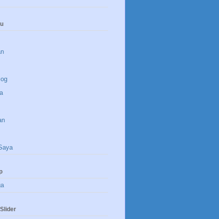
nu
an
log
a
an
Saya
p
ga
Slider