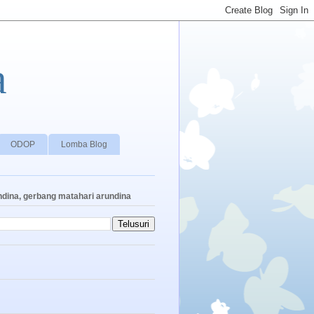
a
ODOP
Lomba Blog
ndina, gerbang matahari arundina