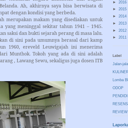
►
2016
elanda. Ah, akhirnya saya bisa berwisata di
►
2015
empat dengan kondisi yang berbeda.
►
2014
rupakan makam yang disediakan untuk
►
2013
a yang meninggal sekitar tahun 1941 – 1945.
►
2012
n saksi dan bukti sejarah perang di masa lalu.
►
2011
an di sini pada umumnya berasal dari kamp
ahun 1960, ereveld Leuwigajah ini menerima
ari Munthok. Tokoh yang ada di sini adalah
Label
marang , Lawang Sewu, sekaligus juga dosen ITB
Jalan-jal
KULINE
Lomba B
ODOP
PENDID
RESENS
REVIEW
Lapork