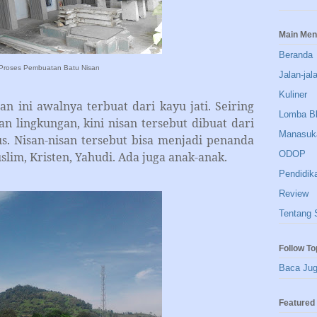
Main Me
Beranda
Proses Pembuatan Batu Nisan
Jalan-jal
Kuliner
awalnya terbuat dari kayu jati. Seiring
Lomba B
 lingkungan, kini nisan tersebut dibuat dari
Manasuk
s. Nisan-nisan tersebut bisa menjadi penanda
ODOP
im, Kristen, Yahudi. Ada juga anak-anak.
Pendidik
Review
Tentang 
Follow To
Baca Ju
Featured 