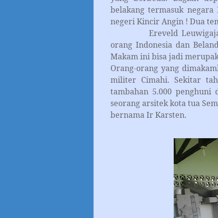
belakang termasuk negara B
negeri Kincir Angin ! Dua t
Ereveld Leuwigajah me
orang Indonesia dan Beland
Makam ini bisa jadi merupaka
Orang-orang yang dimakamk
militer Cimahi. Sekitar t
tambahan 5.000 penghuni d
seorang arsitek kota tua Se
bernama Ir Karsten.