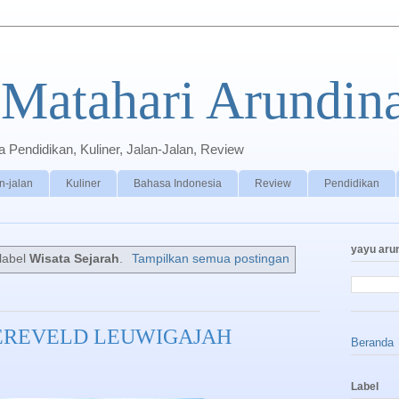
Matahari Arundin
Pendidikan, Kuliner, Jalan-Jalan, Review
n-jalan
Kuliner
Bahasa Indonesia
Review
Pendidikan
yayu aru
label
Wisata Sejarah
.
Tampilkan semua postingan
 EREVELD LEUWIGAJAH
Beranda
Label