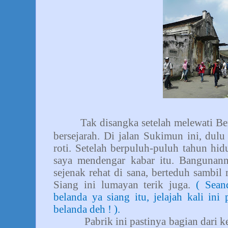
Tak disangka setelah melewati Be
bersejarah. Di jalan Sukimun ini, dulu
roti. Setelah berpuluh-puluh tahun hidu
saya mendengar kabar itu. Bangunann
sejenak rehat di sana, berteduh sambi
Siang ini lumayan terik juga.
( Sean
belanda ya siang itu, jelajah kali ini p
belanda deh ! ).
Pabrik ini pastinya bagian dari k