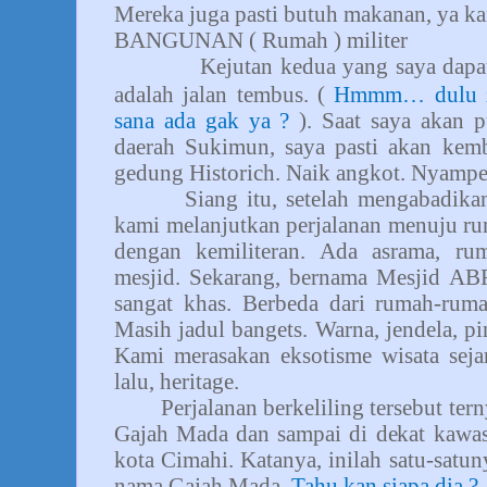
Mereka juga pasti butuh makanan, ya ka
BANGUNAN ( Rumah ) militer
Kejutan kedua yang saya dapa
adalah jalan tembus. (
Hmmm… dulu za
sana ada gak ya ?
).
Saat saya akan p
daerah Sukimun, saya pasti akan kemb
gedung Historich. Naik angkot. Nyampe
Siang itu, setelah mengabadika
kami melanjutkan perjalanan menuju ru
dengan kemiliteran. Ada asrama, ru
mesjid. Sekarang, bernama Mesjid AB
sangat khas. Berbeda dari rumah-ruma
Masih jadul bangets. Warna, jendela, pi
Kami merasakan eksotisme wisata seja
lalu, heritage.
Perjalanan berkeliling tersebut te
Gajah Mada dan sampai di dekat kawasa
kota Cimahi. Katanya, inilah satu-sat
nama Gajah Mada.
Tahu kan siapa dia ?