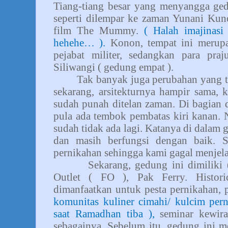
Tiang-tiang besar yang menyangga ge
seperti dilempar ke zaman Yunani Kuno
film The Mummy.
( Halah imajinasi
hehehe… ).
Konon, tempat ini merupa
pejabat militer, sedangkan para pr
Siliwangi ( gedung empat ).
Tak banyak juga perubahan yang te
sekarang, arsitekturnya hampir sama, 
sudah punah ditelan zaman. Di bagian 
pula ada tembok pembatas kiri kanan. 
sudah tidak ada lagi. Katanya di dalam 
dan masih berfungsi dengan baik. S
pernikahan sehingga kami gagal menjela
Sekarang, gedung ini dimiliki 
Outlet ( FO ), Pak Ferry. Histor
dimanfaatkan untuk pesta pernikahan,
komunitas kuliner cimahi/ kulcim pe
saat Ramadhan tiba ),
seminar kewirau
sebagainya. Sebelum itu, gedung ini m