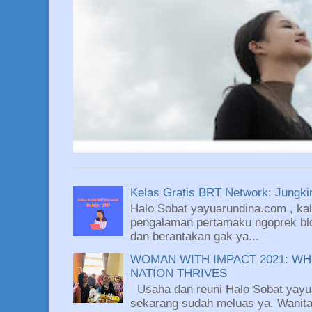
Kelas Gratis BRT Network: Jungkir
Halo Sobat yayuarundina.com , kali
pengalaman pertamaku ngoprek blo
dan berantakan gak ya...
WOMAN WITH IMPACT 2021: WH
NATION THRIVES
Usaha dan reuni Halo Sobat yayu
sekarang sudah meluas ya. Wanit