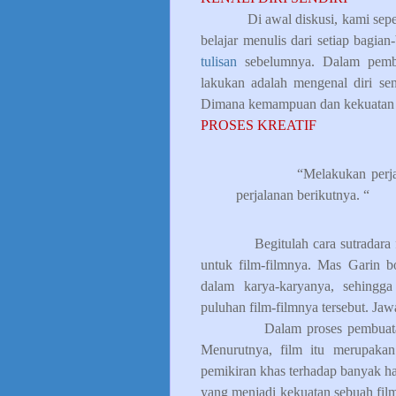
Di awal diskusi, kami sep
belajar menulis dari setiap bagia
tulisan
sebelumnya. Dalam pembua
lakukan adalah mengenal diri sen
Dimana kemampuan dan kekuatan 
PROSES KREATIF
“
Melakukan perja
perjalanan berikutnya. “
Begitulah cara sutradara
untuk film-filmnya. Mas Garin b
dalam karya-karyanya, sehingga
puluhan film-filmnya tersebut. Ja
Dalam proses pembuata
Menurutnya, film itu merupakan 
pemikiran khas terhadap banyak hal,
yang menjadi kekuatan sebuah fil