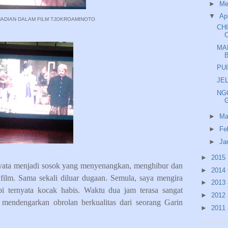
►
Me
▼
Ap
HADIAN DALAM FILM TJOKROAMINOTO
CH
MA
PUI
JE
NG
►
Ma
►
Fe
►
Ja
►
2015
yata menjadi sosok yang menyenangkan, menghibur dan
►
2014
ilm. Sama sekali diluar dugaan. Semula, saya mengira
►
2013
tapi ternyata kocak habis. Waktu dua jam terasa sangat
►
2012
 mendengarkan obrolan berkualitas dari seorang Garin
►
2011