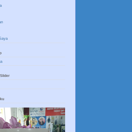
a
an
Saya
p
ga
Slider
uku