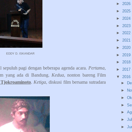
►
2026
►
2025
►
2024
►
2023
►
2022
►
2021
►
2020
EDDY D. ISKANDAR
►
2019
►
2018
ul sepuluh pagi dengan beberapa agenda acara.
Pertama
,
►
2017
film yang ada di Bandung.
Kedua
, nonton bareng Film
▼
2016
 Tjokroaminoto
.
Ketiga
, diskusi film bersama sutradara
►
De
►
No
►
Ok
►
Se
►
Ag
►
Ju
►
Ju