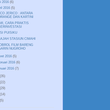
i 2016
(6)
ril 2016
(5)
ICO JERICO : ANTARA
ORANGE DAN KARTINI
MI, CARA PRAKTIS
BERINVESTASI
SI PUISIKU
LAJAH STASIUN CIMAHI
OBROL FILM BARENG
GARIN NUGROHO
ret 2016
(5)
bruari 2016
(6)
nuari 2016
(7)
(35)
(22)
(29)
(14)
(5)