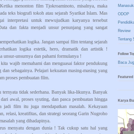
Manasuk
 Ketika menonton film Tjokroaminoto, misalnya, maka
da teks biografi tokoh atau sejarah Syarikat Islam. Mas
ODOP
i interpretasi untuk mewujudkan karyanya tersebut
Pendidik
Data dan fakta menjadi unsur penunjang yang sangat
Review
Tentang 
 memperhatikan logika. Jangan sampai film tentang sejarah
hatikan logika estetik, hero, dramatik dan artistik !
Follow To
sa unsur-unsurnya dan pahami formulanya !
Baca Ju
h kita wajib memahami dan menguasai faktor pendukung
ing dan sebagainya. Pelajari kekuatan masing-masing yang
Featured 
lam proses pembuatan film.
u ternyata tidak sederhana. Banyak lika-likunya. Banyak
ai dari awal, proses syuting, dan pasca pembuatan hingga
Karya B
a jadi film itu juga mendapatkan masalah. Kekayaan
 relasi, kreatifitas, dan strategi seorang Garin Nugroho
 masalah yang dihadapinya.
rus menyatu dengan dunia ! Tak cukup satu hal yang