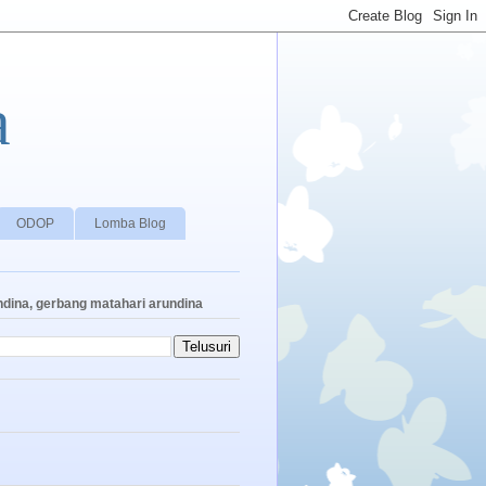
a
ODOP
Lomba Blog
ndina, gerbang matahari arundina