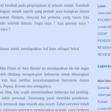
erti kembali pada penjelajahan di sebuah rumah. Kembali
Label
n-bagian rumah seperti yang pernah saya tuangkan dalam
Jalan-jal
tan filmpun, ternyata hal pertama yang harus kita
KULINE
diri terlebih dahulu. Siapa saya ? Apa passion saya ?
Lomba B
saya ?
ODOP
PENDID
RESENS
lanan untuk mendapatkan hal baru sebagai bekal
REVIEW
Lapork
 film
Daun di Atas Bantal
itu mendapatkan ide-ide segar
oleh dibilang mengeksplor Indonesia untuk dituangkan
 kita bisa melihat keanekaragaman Indonesia dalam
Main Me
wa. Papua. Bromo dan sebagainya.
Beranda
n film, kita wajib memerhatikan beberapa hal penting.
Jalan-jal
tafsir personal. Seseorang pasti memiliki pemikiran-
Kuliner
 termasuk juga sejarah atau novel. Tafsir personal inilah
Lomba B
m, sehingga penonton mendapatkan sesuatu yang berbeda