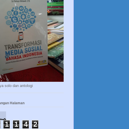
a solo dan antologi
yangan Halaman
1
1
4
2