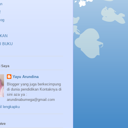
an
R
log
IKAN
I BUKU
 Saya
Yayu Arundina
Blogger yang juga berkecimpung
di dunia pendidikan Kontaknya di
sini aza ya :
arundinabumega@gmail.com
fil lengkapku
hive