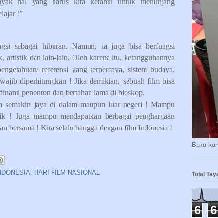
nyak hal yang harus kita ketahui untuk menunjang
lajar !”
gsi sebagai hiburan. Namun, ia juga bisa berfungsi
ik, artistik dan lain-lain. Oleh karena itu, ketangguhannya
pengetahuan/ referensi yang terpercaya, sistem budaya.
wajib diperhitungkan ! Jika demikian, sebuah film bisa
 dinanti penonton dan bertahan lama di bioskop.
a semakin jaya di dalam maupun luar negeri ! Mampu
ik ! Juga mampu mendapatkan berbagai penghargaan
kan bersama ! Kita selalu bangga dengan film Indonesia !
Buku kary
INDONESIA
,
HARI FILM NASIONAL
Total Ta
6
6