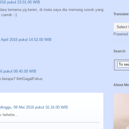
 2016 pukul 23.01.00 WIB
dara ternama yg keren, di mata saya dia memang sosok yang
Translate
ciamik :-)
Powered
 April 2016 pukul 14.52.00 WIB
Search
6 pukul 08.40.00 WIB
n berapa? #ehGagalFokus
About Me
Minggu, 08 Mei 2016 pukul 16.16.00 WIB
k hehehe...