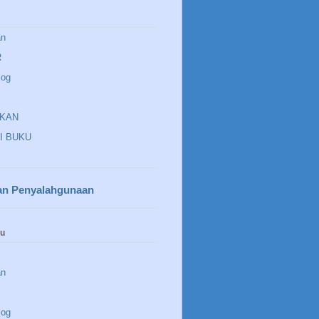
an
R
log
IKAN
I BUKU
an Penyalahgunaan
nu
an
log