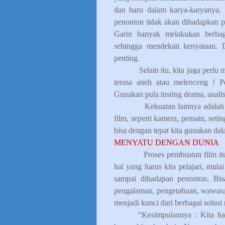
dan baru dalam karya-karyanya.
penonton tidak akan dihadapkan pa
Garin banyak melakukan berbaga
sehingga mendekati kenyataan. 
penting.
Selain itu, kita juga perlu
terasa aneh atau melenceng ! Per
Gunakan pula insting drama, anali
Kekuatan lainnya adala
film, seperti kamera, pemain, set
bisa dengan tepat kita gunakan da
MENYATU DENGAN DUNIA
Proses pembuatan film it
hal yang harus kita pelajari, mul
sampai dihadapan penonton. Bis
pengalaman, pengetahuan, wawasan,
menjadi kunci dari berbagai solusi
“Kesimpulannya : Kita ha