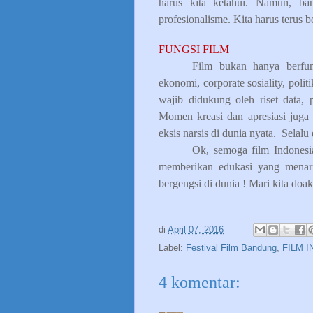
harus kita ketahui. Namun, ba
profesionalisme. Kita harus terus be
FUNGSI FILM
Film bukan hanya berfun
ekonomi, corporate sosiality, polit
wajib didukung oleh riset data, 
Momen kreasi dan apresiasi juga 
eksis narsis di dunia nyata.
Selalu
Ok, semoga film Indonesi
memberikan edukasi yang menar
bergengsi di dunia ! Mari kita doa
di
April 07, 2016
Label:
Festival Film Bandung
,
FILM 
4 komentar: