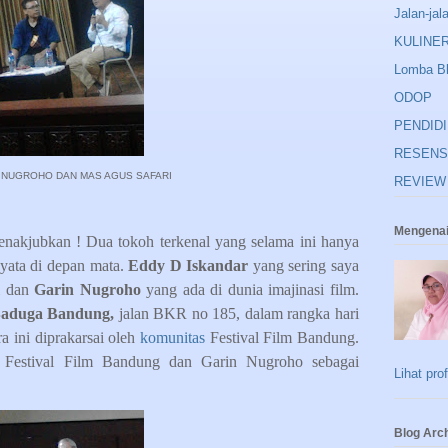
Jalan-jal
KULINE
Lomba B
ODOP
PENDID
RESENS
 NUGROHO DAN MAS AGUS SAFARI
REVIEW
Mengenai
menakjubkan ! Dua tokoh terkenal yang selama ini hanya
nyata di depan mata.
Eddy D Iskandar
yang sering saya
l dan
Garin Nugroho
yang ada di dunia imajinasi film.
Baduga
Bandung,
jalan BKR no 185, dalam rangka hari
a ini diprakarsai oleh
komunitas
Festival Film Bandung.
 Festival Film Bandung dan Garin Nugroho sebagai
Lihat pro
Blog Arc