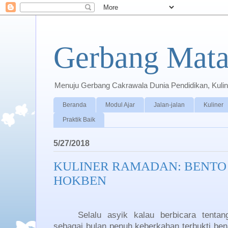
Gerbang Mata
Menuju Gerbang Cakrawala Dunia Pendidikan, Kuline
Beranda
Modul Ajar
Jalan-jalan
Kuliner
Praktik Baik
5/27/2018
KULINER RAMADAN: BENTO
HOKBEN
Selalu asyik kalau berbicara tent
sebagai bulan penuh keberkahan terbukti benar