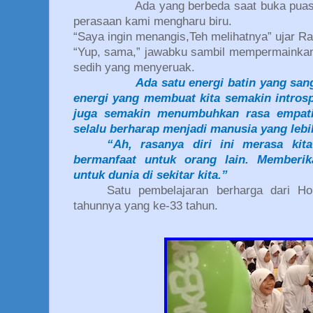
Ada yang berbeda saat buka puas
perasaan kami mengharu biru.
“Saya ingin menangis,Teh melihatnya” ujar Ra
“Yup, sama,” jawabku sambil mempermainkan 
sedih yang menyeruak.
Ada satu energi batin yang sang
energi yang membuat kita semakin introsp
juga semakin menumbuhkan rasa empati 
selalu berharap menjadi manusia yang lebih 
“Ah, rasanya diri ini merasa kit
bermanfaat untuk orang lain. Memberi
untuk dunia di sekitar kita.”
Satu pembelajaran berharga dari H
tahunnya yang ke-33 tahun.