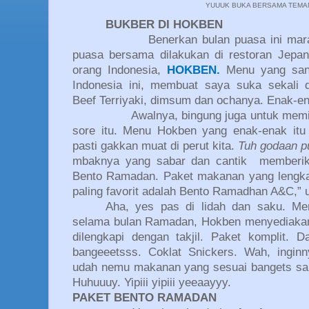
YUUUK BUKA BERSAMA TEMA
BUKBER DI HOKBEN
Benerkan bulan puasa ini mara
puasa bersama dilakukan di restoran Jepan
orang Indonesia,
HOKBEN.
Menu yang san
Indonesia ini, membuat saya suka sekali
Beef Terriyaki, dimsum dan ochanya. Enak-e
Awalnya, bingung juga untuk memi
sore itu. Menu Hokben yang enak-enak itu
pasti gakkan muat di perut kita.
Tuh godaan p
mbaknya yang sabar dan cantik
memberik
Bento Ramadan. Paket makanan yang lengkap
paling favorit adalah Bento Ramadhan A&C,” 
Aha, yes pas di lidah dan saku. Me
selama bulan Ramadan, Hokben menyediaka
dilengkapi dengan takjil. Paket komplit. 
bangeeetsss. Coklat Snickers. Wah, inginn
udah nemu makanan yang sesuai bangets sama
Huhuuuy. Yipiii yipiii yeeaayyy.
PAKET BENTO RAMADAN