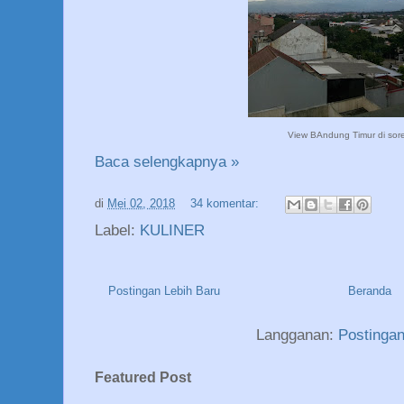
View BAndung Timur di sore
Baca selengkapnya »
di
Mei 02, 2018
34 komentar:
Label:
KULINER
Postingan Lebih Baru
Beranda
Langganan:
Postinga
Featured Post