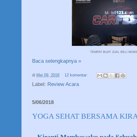
TEMPAT BUAT JUAL BELI MOBI
Baca selengkapnya »
di
Mei 09, 2018
12 komentar:
Label:
Review Acara
5/06/2018
YOGA SEHAT BERSAMA KIR
Kiranti Membawaku pada Sebuah