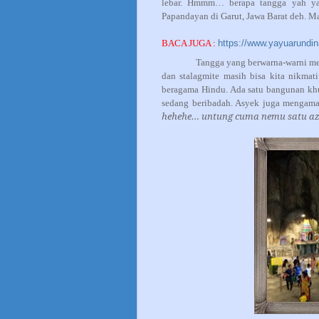
lebar. Hmmm… berapa tangga yah ya
Papandayan di Garut, Jawa Barat deh. Ma
BACA JUGA :
https://www.yayuarundi
Tangga yang berwarna-warni mem
dan stalagmite masih bisa kita nikmat
beragama Hindu. Ada satu bangunan khus
sedang beribadah. Asyek juga mengama
hehehe… untung cuma nemu satu az