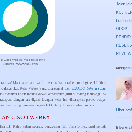
Jalan-jal
KULINE
Lomba B
ODOP
PENDID
RESENS
REVIEW
ol Cisco Webex ( Webex Meeting )
Sumber: www.webex.com
Mengenai
nnya? Maaf lahir batin ya. Ini pertama kali kita bertemu lagi setelah libur
ka dukaku ikut Kelas Webex yang diprakarsai oleh
SEAMEO bekerja sama
 ini diadakan untuk meningkatkan kemampuan guru di bidang teknologi. Ya
aptasi dengan era digital. Dengan kelas ini, diharapkan proses belajar
at siswa yang haus akan segala hal tentang dunia teknologi, internet.
Lihat pro
AN CISCO WEBEX
lah ini? Kalau kalian seorang penggemar film Transformer, pasti pernah
Blog Arc