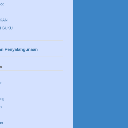
log
IKAN
I BUKU
an Penyalahgunaan
nu
an
log
a
an