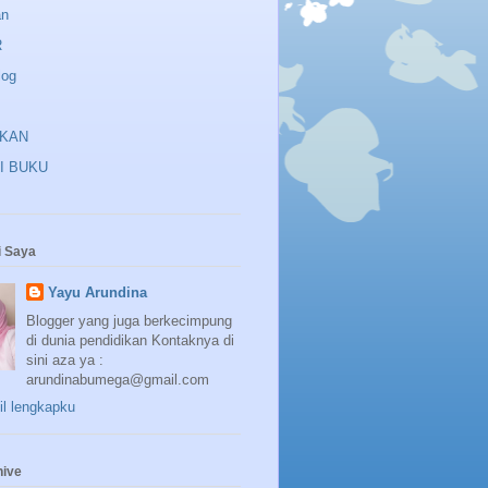
an
R
log
IKAN
I BUKU
 Saya
Yayu Arundina
Blogger yang juga berkecimpung
di dunia pendidikan Kontaknya di
sini aza ya :
arundinabumega@gmail.com
fil lengkapku
hive