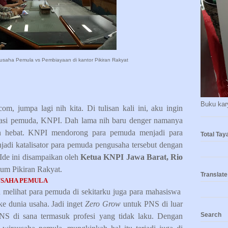
usaha Pemula vs Pembiayaan di kantor Pikiran Rakyat
Buku kary
m, jumpa lagi nih kita. Di tulisan kali ini, aku ingin
isasi pemuda, KNPI. Dah lama nih baru denger namanya
an hebat. KNPI mendorong para pemuda menjadi para
Total Ta
adi katalisator para pemuda pengusaha tersebut dengan
Ide ini disampaikan oleh
Ketua KNPI Jawa Barat, Rio
um Pikiran Rakyat.
Translate
USAHA PEMULA
 melihat para pemuda di sekitarku juga para mahasiswa
ke dunia usaha. Jadi inget
Zero Grow
untuk PNS di luar
Search
NS di sana termasuk profesi yang tidak laku. Dengan