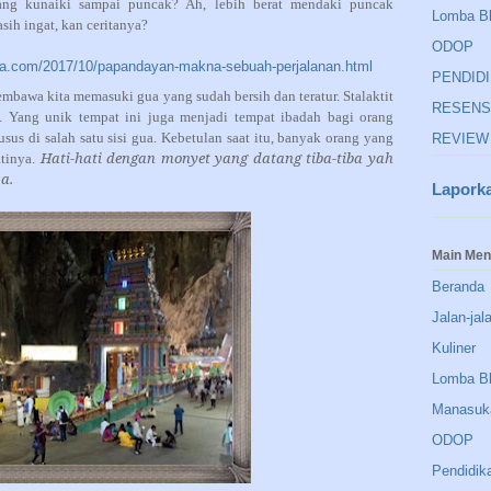
ng kunaiki sampai puncak? Ah, lebih berat mendaki puncak
Lomba B
sih ingat, kan ceritanya?
ODOP
na.com/2017/10/papandayan-makna-sebuah-perjalanan.html
PENDID
bawa kita memasuki gua yang sudah bersih dan teratur. Stalaktit
RESENS
i. Yang unik tempat ini juga menjadi tempat ibadah bagi orang
us di salah satu sisi gua. Kebetulan saat itu, banyak orang yang
REVIEW
Hati-hati dengan monyet yang datang tiba-tiba yah
tinya.
a.
Lapork
Main Me
Beranda
Jalan-jal
Kuliner
Lomba B
Manasuk
ODOP
Pendidik