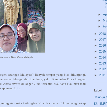
►
Ap
►
Ma
►
Fe
►
2018
►
2017
►
2016
►
2015
►
2014
We are in Batu Cave Malaysia
►
2013
►
2012
 negeri tetangga Malaysia? Banyak tempat yang bisa dikunjungi.
►
2011
man-teman blogger dari Bandung, yakni Kumpulan Emak Blogger
k wisata favorit di Negeri Jiran tersebut. Mau tahu atau mau tahu
ukup menarik itu.
Label
Jalan-jal
 gunung atau suka ketinggian. Kita bisa memasuki gua yang cukup
KULINE