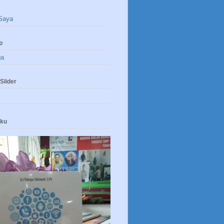
Saya
p
ga
Slider
uku