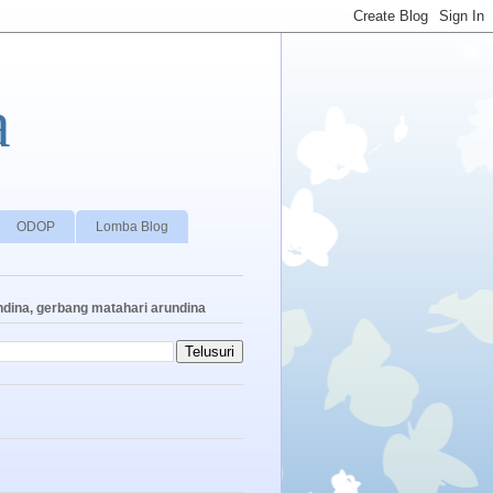
a
ODOP
Lomba Blog
ndina, gerbang matahari arundina