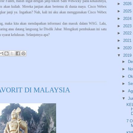
he Fallen, masih ingat dengan janji tokoh Sam Witwicky pada kekasihnya,
►
2026
am akan kuliah. Mereka janjian akan bertemu di dunia maya. Cisco Webex
►
2025
gkar janji ya. Ingatkan? Nah, kali ini aku akan menggunakan Cisco Webex
►
2024
ring, maka kita akan mendapatkan informasi dan masuk dalam WAG. Lalu,
►
2023
aring atau datang langsung ke Disdik Jabar. Mengikuti pembukaan ini satu
►
2022
u syarat kelulusan. Selanjutnya apa?
►
2021
►
2020
▼
2019
►
De
►
No
►
Ok
►
Se
AVORIT DI MALAYSIA
►
Ag
▼
Ju
KE
7 
KN