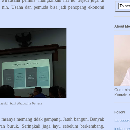
wirausaha pemula, mungkinkah hal itu terjadi juga di
tif nih. Usaha dan pemuda bisa jadi penopang ekonomi
About Me
Guru, blo
Kontak:
asalah bagi Wirausaha Pemula
Follow
 rasanya memang tidak gampang. Jatuh bangun. Banyak
facebook
an buruk. Seringkali juga layu sebelum berkembang.
instagra