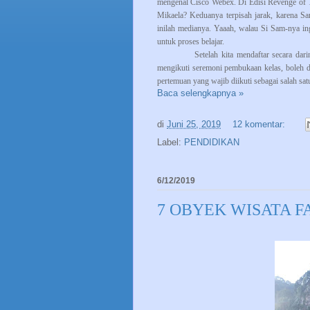
mengenal Cisco Webex. Di Edisi Revenge of T
Mikaela? Keduanya terpisah jarak, karena S
inilah medianya. Yaaah, walau Si Sam-nya in
untuk proses belajar.
Setelah kita mendaftar secara da
mengikuti seremoni pembukaan kelas, boleh d
pertemuan yang wajib diikuti sebagai salah sat
Baca selengkapnya »
di
Juni 25, 2019
12 komentar:
Label:
PENDIDIKAN
6/12/2019
7 OBYEK WISATA F