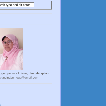
gger, pecinta kuliner, dan jalan-jalan.
 arundinabumega@gmail.com
m