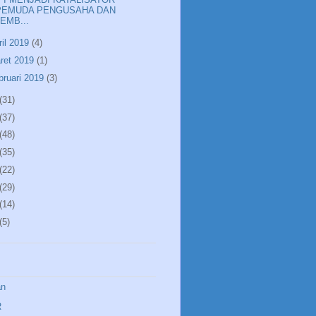
PEMUDA PENGUSAHA DAN
LEMB...
ril 2019
(4)
ret 2019
(1)
bruari 2019
(3)
(31)
(37)
(48)
(35)
(22)
(29)
(14)
(5)
an
R