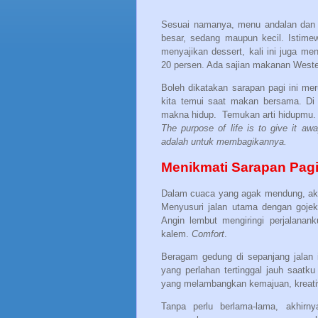
Sesuai namanya, menu andalan dan sp
besar, sedang maupun kecil. Istime
menyajikan dessert, kali ini juga m
20 persen. Ada sajian makanan Weste
Boleh dikatakan sarapan pagi ini me
kita temui saat makan bersama. Di 
makna hidup.
Temukan arti hidupmu. I
The purpose of life is to give it 
adalah untuk membagikannya.
Menikmati Sarapan Pagi
Dalam cuaca yang agak mendung, aku
Menyusuri jalan utama dengan gojek
Angin lembut mengiringi perjalana
kalem.
Comfort
.
Beragam gedung di sepanjang jalan i
yang perlahan tertinggal jauh saatku
yang melambangkan kemajuan, kreativ
Tanpa perlu berlama-lama, akhirn