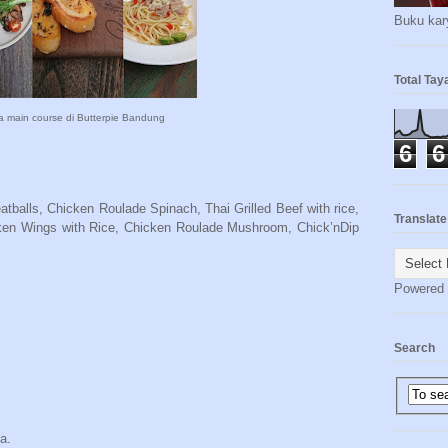
Buku kary
Total Ta
 main course di Butterpie Bandung
6
6
tballs, Chicken Roulade Spinach, Thai Grilled Beef with rice,
Translate
ken Wings with Rice, Chicken Roulade Mushroom, Chick’nDip
Powered
Search
a.