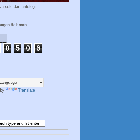
a solo dan antologi
yangan Halaman
0
5
0
6
 by
Translate