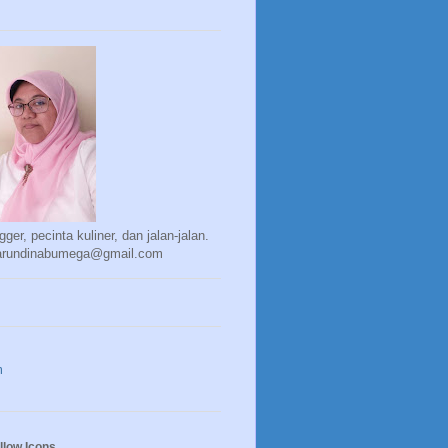
gger, pecinta kuliner, dan jalan-jalan.
 arundinabumega@gmail.com
m
llow Icons