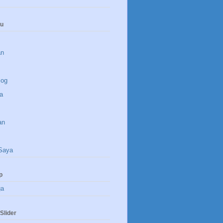
nu
an
log
a
an
Saya
p
ga
Slider