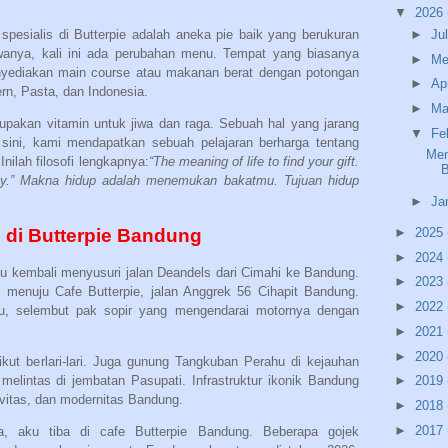
▼
2026
esialis di Butterpie adalah aneka pie baik yang berukuran
►
Ju
wanya, kali ini ada perubahan menu. Tempat yang biasanya
►
Me
enyediakan main course atau makanan berat dengan potongan
►
Ap
rn, Pasta, dan Indonesia.
►
Ma
rupakan vitamin untuk jiwa dan raga. Sebuah hal yang jarang
▼
Fe
sini, kami mendapatkan sebuah pelajaran berharga tentang
Men
nilah filosofi lengkapnya:
“The meaning of life to find your gift.
B
away.” Makna hidup adalah menemukan bakatmu. Tujuan hidup
►
Ja
 di Butterpie Bandung
►
2025
►
2024
 kembali menyusuri jalan Deandels dari Cimahi ke Bandung.
►
2023
 menuju Cafe Butterpie, jalan Anggrek 56 Cihapit Bandung.
►
2022
nku, selembut pak sopir yang mengendarai motornya dengan
►
2021
►
2020
kut berlari-lari. Juga gunung Tangkuban Perahu di kejauhan
 melintas di jembatan Pasupati. Infrastruktur ikonik Bandung
►
2019
itas, dan modernitas Bandung.
►
2018
►
2017
ya, aku tiba di cafe Butterpie Bandung. Beberapa gojek