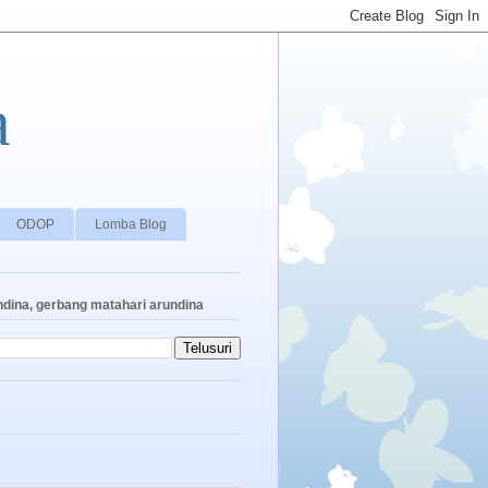
a
ODOP
Lomba Blog
ndina, gerbang matahari arundina