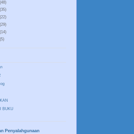
(48)
(35)
(22)
(29)
(14)
(5)
an
R
log
IKAN
I BUKU
an Penyalahgunaan