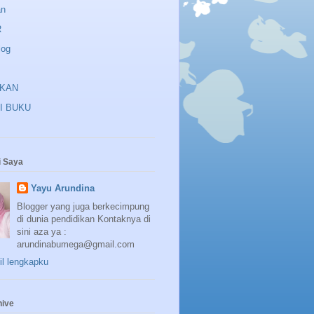
an
R
log
IKAN
I BUKU
 Saya
Yayu Arundina
Blogger yang juga berkecimpung
di dunia pendidikan Kontaknya di
sini aza ya :
arundinabumega@gmail.com
fil lengkapku
hive