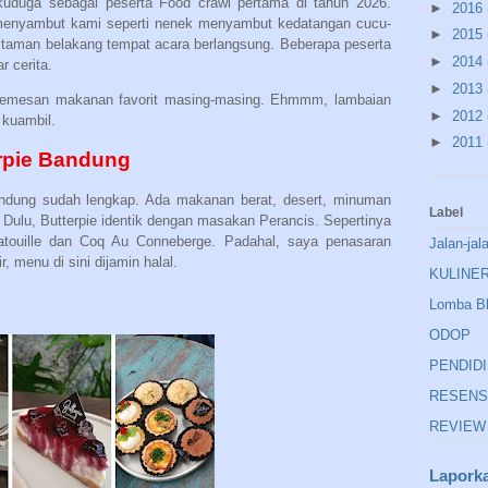
duga sebagai peserta Food crawl pertama di tahun 2026.
►
2016
menyambut kami seperti nenek menyambut kedatangan cucu-
►
2015
taman belakang tempat acara berlangsung. Beberapa peserta
►
2014
r cerita.
►
2013
memesan makanan favorit masing-masing. Ehmmm, lambaian
►
2012
 kuambil.
►
2011
rpie Bandung
andung sudah lengkap. Ada makanan berat, desert, minuman
Label
. Dulu, Butterpie identik dengan masakan Perancis. Sepertinya
tatouille dan Coq Au Conneberge. Padahal, saya penasaran
Jalan-jal
, menu di sini dijamin halal.
KULINE
Lomba B
ODOP
PENDID
RESENS
REVIEW
Lapork