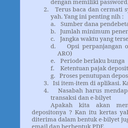
dengan memiliki password, 
2.
Terus baca dan cermati 
yah. Yang ini penting nih :
a.
Sumber dana pendebet
b.
Jumlah minimum penem
c.
Jangka waktu yang terse
d.
Opsi perpanjangan 
ARO)
e.
Periode berlaku bunga
f.
Ketentuan pajak deposi
g.
Proses penutupan deposi
3.
Isi item-item di aplikasi.
4.
Nasabah harus mendapa
transaksi dan e-bilyet
Apakah kita akan mend
depositonya ? Kan itu kertas yah
diterima dalam bentuk e-bilyet ju
email dan berbentuk PDF.