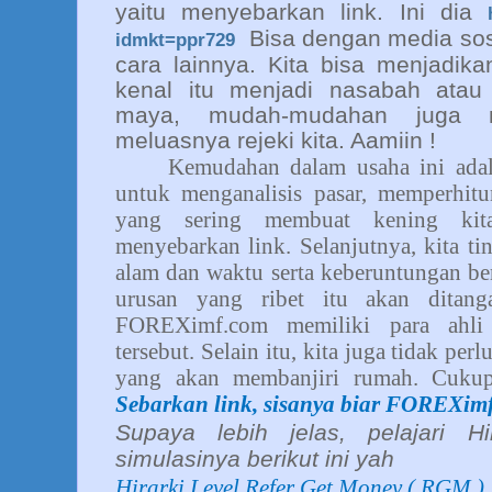
yaitu menyebarkan link. Ini dia
Bisa dengan media sosi
idmkt=ppr729
cara lainnya. Kita bisa menjadika
kenal itu menjadi nasabah atau 
maya, mudah-mudahan juga m
meluasnya rejeki kita. Aamiin !
Kemudahan dalam usaha ini adala
untuk menganalisis pasar, memperhitu
yang sering membuat kening kita
menyebarkan link. Selanjutnya, kita t
alam dan waktu serta keberuntungan be
urusan yang ribet itu akan ditan
FOREXimf.com memiliki para ahl
tersebut. Selain itu, kita juga tidak pe
yang akan membanjiri rumah. Cukup
Sebarkan link, sisanya biar FOREXimf
Supaya lebih jelas, pelajari 
simulasinya berikut ini yah
Hirarki Level Refer Get Money ( RGM )