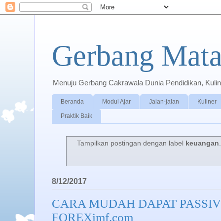
Gerbang Mata
Menuju Gerbang Cakrawala Dunia Pendidikan, Kuline
Beranda
Modul Ajar
Jalan-jalan
Kuliner
Praktik Baik
Tampilkan postingan dengan label
keuangan
8/12/2017
CARA MUDAH DAPAT PASSIV
FOREXimf.com