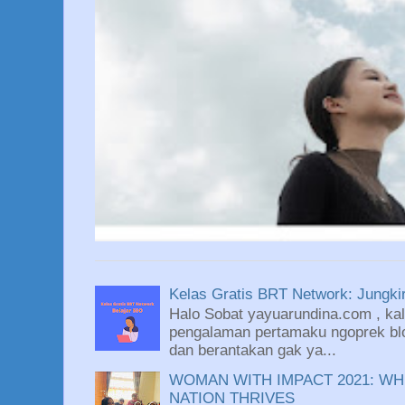
Kelas Gratis BRT Network: Jungkir
Halo Sobat yayuarundina.com , kali
pengalaman pertamaku ngoprek blo
dan berantakan gak ya...
WOMAN WITH IMPACT 2021: WH
NATION THRIVES