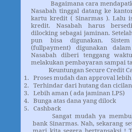
Bagaimana cara mendapatkan 
Nasabah tinggal datang ke kanto
kartu kredit ( Sinarmas ). Lalu i
kredit. Nasabah harus berse
dilocking sebagai jaminan. Setelah
pun bisa digunakan. Siste
(fullpayment) digunakan dala
Nasabah diberi tenggang waktu
melakukan pembayaran sampai tan
Keuntungan Secure Credit Card 
1.
Proses mudah dan approval lebih
2.
Terhindar dari hutang dan cicilan
3.
Lebih aman ( ada jaminan LPS)
4.
Bunga atas dana yang dilock
5.
Cashback
Sangat mudah ya memb
bank Sinarmas. Nah, sekarang se
mari kita segera bertransaksi ! 