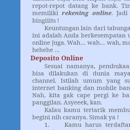
repot-repot datang ke bank. Tin
memiliki
rekening online
. Jad
bingiiits !
Keuntungan lain dari tabung
ini adalah Anda berkesempatan u
online juga. Wah… wah… wah, mak
hehehe …
Deposito Online
Sesuai namanya, pembukaan
bisa dilakukan di dunia may
channel. Istilah umum yang s
internet banking dan mobile ban
Nah, kita gak cape pergi ke 
panggilan. Asyeeek, kan.
Kalau kamu tertarik membuk
begini nih caranya. Simak ya !
1.
Kamu harus terdaftar