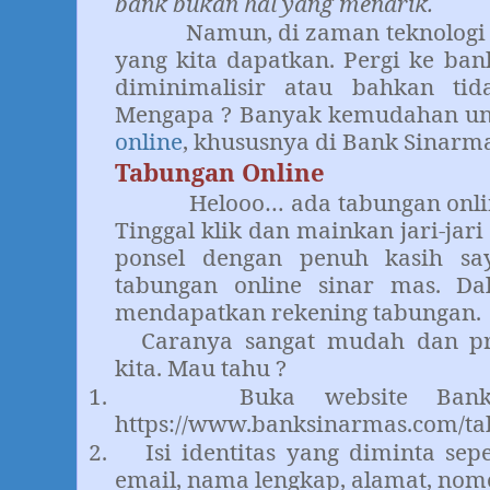
bank bukan hal yang menarik.
Namun, di zaman teknologi
yang kita dapatkan. Pergi ke ba
diminimalisir atau bahkan tid
Mengapa ? Banyak kemudahan 
online
, khususnya di Bank Sinarma
Tabungan Online
Helooo… ada tabungan onli
Tinggal klik dan mainkan jari-jari 
ponsel dengan penuh kasih sa
tabungan online sinar mas. Dal
mendapatkan rekening tabungan.
Caranya sangat mudah dan pra
kita. Mau tahu ?
1.
Buka website Bank
https://www.banksinarmas.com/t
2.
Isi identitas yang diminta sep
email, nama lengkap, alamat, nom