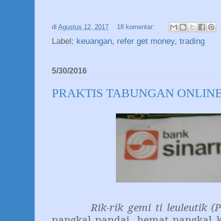
di
Agustus 12, 2017
18 komentar:
Label:
keuangan
,
refer get money
,
trading
5/30/2016
PRAKTIS TABUNGAN ONLINE
Rik-rik gemi ti leuleutik (Pe
pangkal pandai, hemat pangkal 