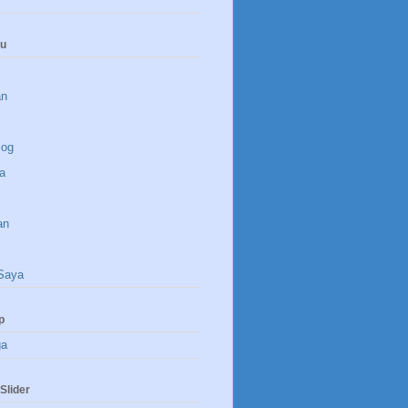
nu
an
log
a
an
Saya
p
ga
Slider