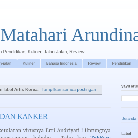
Matahari Arundin
Pendidikan, Kuliner, Jalan-Jalan, Review
n-jalan
Kuliner
Bahasa Indonesia
Review
Pendidikan
yayu aru
n label
Artis Korea
.
Tampilkan semua postingan
 DAN KANKER
Beranda
etularan virusnya Erri Andriyati ! Untungnya
Label
enang-senang hehehe…. Tahu kan
TehErry