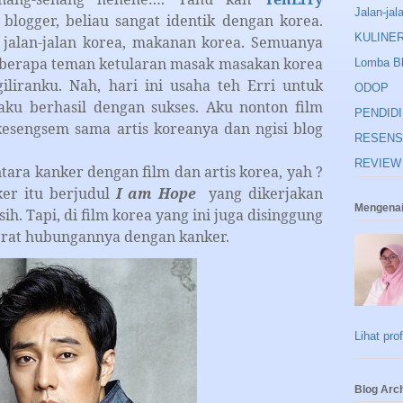
Jalan-jal
blogger, beliau sangat identik dengan korea.
KULINE
, jalan-jalan korea, makanan korea. Semuanya
beberapa teman ketularan masak masakan korea
Lomba B
iliranku. Nah, hari ini usaha teh Erri untuk
ODOP
ku berhasil dengan sukses. Aku nonton film
PENDID
esengsem sama artis koreanya dan ngisi blog
RESENS
REVIEW
kanker dengan film dan artis korea, yah ?
ker itu berjudul
I am Hope
yang dikerjakan
Mengenai
sih. Tapi, di film korea yang ini juga disinggung
erat hubungannya dengan kanker.
Lihat pro
Blog Arc