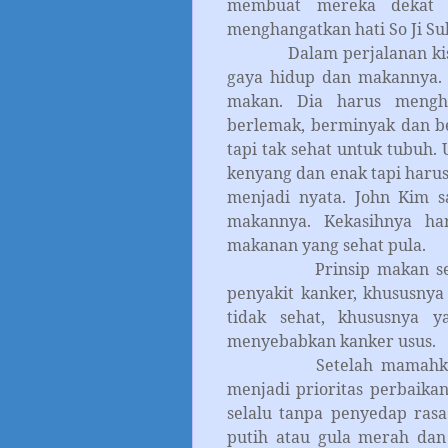
membuat mereka dekat 
menghangatkan hati So Ji Su
Dalam perjalanan kisah c
gaya hidup dan makannya. 
makan. Dia harus menghe
berlemak, berminyak dan b
tapi tak sehat untuk tubuh.
kenyang dan enak tapi harus
menjadi nyata. John Kim 
makannya. Kekasihnya har
makanan yang sehat pula.
Prinsip makan seperti 
penyakit kanker, khususnya
tidak sehat, khususnya ya
menyebabkan kanker usus.
Setelah mamahku divon
menjadi prioritas perbaika
selalu tanpa penyedap ras
putih atau gula merah dan