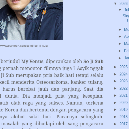
▼
2026
▼
Ju
Sin
►
Me
►
Ap
►
Ma
//www.wowkeren.com/seleb/so_ji_sub/
►
Fe
►
Ja
berjudul
My Venus
, diperankan oleh
So Ji Sub
►
2025
g pernah menonton filmnya juga ? Asyik nggak
►
2024
 Ji Sub merupakan pria baik hati tetapi selalu
kecil menderita Osteosarkoma, kanker tulang.
►
2023
a harus berobat jauh dan panjang. Saat dia
►
2022
l dunia. Dia menjadi pria yang kesepian.
►
2021
atih olah raga yang sukses. Namun, terkena
►
2020
 ke Korea dan bertemu dengan pengacara yang
►
2019
ya akibat sakit hati. Pacarnya selingkuh.
►
2018
n masalah yang dihadapi oleh sang pengacara
►
2017