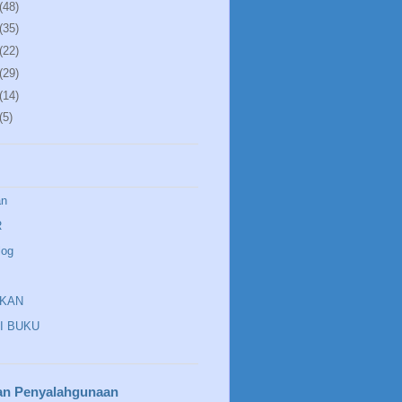
(48)
(35)
(22)
(29)
(14)
(5)
an
R
log
IKAN
I BUKU
an Penyalahgunaan