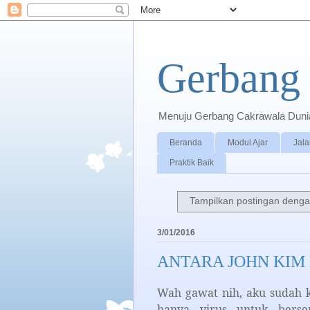
Gerbang 
Menuju Gerbang Cakrawala Dunia 
Beranda
Modul Ajar
Jala
Praktik Baik
Tampilkan postingan denga
3/01/2016
ANTARA JOHN KIM
Wah gawat nih, aku sudah k
hanya virus untuk bers