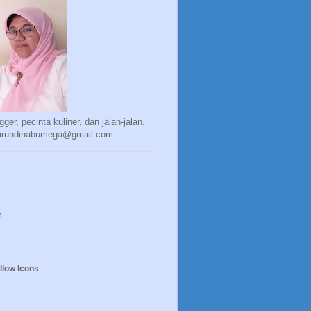
gger, pecinta kuliner, dan jalan-jalan.
 arundinabumega@gmail.com
m
llow Icons