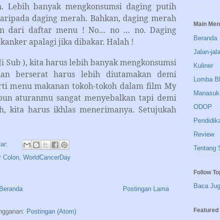
un. Lebih banyak mengkonsumsi daging putih
aripada daging merah. Bahkan, daging merah
Main Me
an dari daftar menu ! No… no … no. Daging
Beranda
nker apalagi jika dibakar. Halah !
Jalan-jal
Ji Sub ), kita harus lebih banyak mengkonsumsi
Kuliner
an berserat harus lebih diutamakan demi
Lomba B
rti menu makanan tokoh-tokoh dalam film My
Manasuk
pun aturanmu sangat menyebalkan tapi demi
ODOP
uh, kita harus ikhlas menerimanya. Setujukah
Pendidik
Review
tar:
Tentang 
 Colon
,
WorldCancerDay
Follow To
Baca Ju
Beranda
Postingan Lama
Featured 
ngganan:
Postingan (Atom)