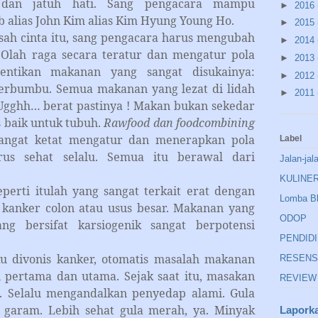
dan jatuh hati. Sang pengacara mampu
►
2016
b alias John Kim alias Kim Hyung Young Ho.
►
2015
inta itu, sang pengacara harus mengubah
►
2014
Olah raga secara teratur dan mengatur pola
►
2013
ntikan makanan yang sangat disukainya:
►
2012
erbumbu. Semua makanan yang lezat di lidah
►
2011
 Ugghh… berat pastinya ! Makan bukan sekedar
 baik untuk tubuh.
Rawfood dan foodcombining
sangat ketat mengatur dan menerapkan pola
Label
us sehat selalu. Semua itu berawal dari
Jalan-jal
KULINE
itulah yang sangat terkait erat dengan
Lomba B
 kanker colon atau usus besar. Makanan yang
ODOP
ng bersifat karsiogenik sangat berpotensi
PENDID
is kanker, otomatis masalah makanan
RESENS
n pertama dan utama. Sejak saat itu, masakan
REVIEW
a. Selalu mengandalkan penyedap alami. Gula
 garam. Lebih sehat gula merah, ya. Minyak
Lapork