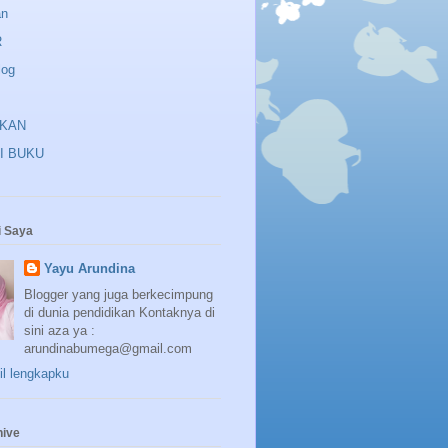
an
R
log
IKAN
I BUKU
 Saya
Yayu Arundina
Blogger yang juga berkecimpung
di dunia pendidikan Kontaknya di
sini aza ya :
arundinabumega@gmail.com
fil lengkapku
hive