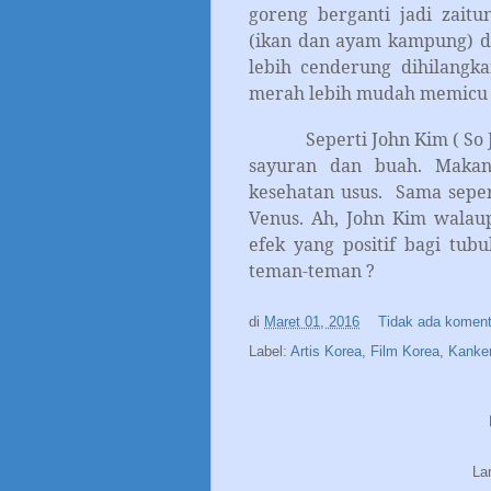
goreng berganti jadi zait
(ikan dan ayam kampung) d
lebih cenderung dihilangk
merah lebih mudah memicu ka
Seperti John Kim ( So 
sayuran dan buah. Makan
kesehatan usus. Sama sepe
Venus. Ah, John Kim walau
efek yang positif bagi tub
teman-teman ?
di
Maret 01, 2016
Tidak ada komen
Label:
Artis Korea
,
Film Korea
,
Kanker
La