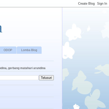
a
ODOP
Lomba Blog
ndina, gerbang matahari arundina